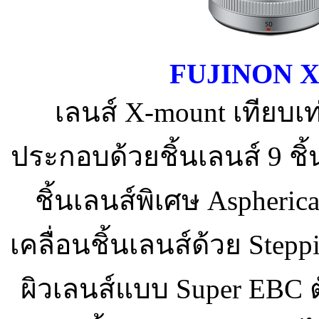
FUJINON X
เลนส์ X-mount เทียบ
ประกอบด้วยชิ้นเลนส์ 9 ชิ้น
ชิ้นเลนส์พิเศษ Aspherica
เคลื่อนชิ้นเลนส์ด้วย Stepp
ผิวเลนส์แบบ Super EBC ตั