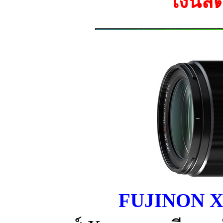
เงินส
FUJINON X